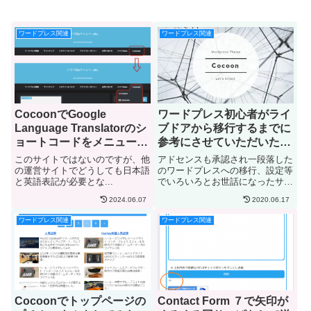
ワードプレス関連
ワードプレス関連
CocoonでGoogle
ワードプレス初心者がライ
Language Translatorのシ
ブドアから移行するまでに
ョートコードをメニューに
参考にさせていただいたサ
設置してみた
イト
このサイトではないのですが、他
アドセンスも承認され一段落した
の運営サイトでどうしても日本語
のワードプレスへの移行、設定等
と英語表記が必要とな...
でいろいろとお世話になったサイ
トの紹介と自分で行ったトラブル
2024.06.07
2020.06.17
シューティングを忘備録として書
き留めておくことにしました。何
ワードプレス関連
ワードプレス関連
かの参考になればと思います。
Cocoonでトップページの
Contact Form ７で矢印が