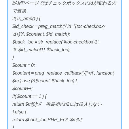
//AMPページではチェックボックスのidが変わるの
で置換
if( is_amp() ) {
$id_check = preg_match(‘/ id=”(toc-checkbox-
\d+)”/’, $content, $id_match);
$back_toc = str_replace(‘#toc-checkbox-1’,
‘#’.$id_match[1], $back_toc);
}
$count = 0;
$content = preg_replace_callback(‘/]*>/i’, function(
$m ) use (&$count, $back_toc) {
$count++;
if( $count == 1 ) {
return $m[0]; //一番最初のh2には挿入しない
} else {
return $back_toc.PHP_EOL.$m[0];
}