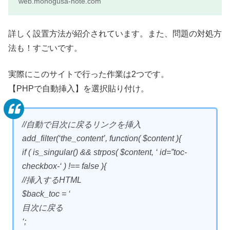
web.monogusa-note.com
詳しく設置方法が紹介されています。また、問題の対処方
法も！すごいです。
実際にこのサイトで行った作業は2つです。
【PHPで自動挿入】を選択貼り付け。
//自動で目次に戻るリンクを挿入
add_filter(‘the_content’, function( $content ){
if ( is_singular() && strpos( $content, ‘ id=”toc-
checkbox-‘ ) !== false ){
//挿入するHTML
$back_toc = ‘
目次に戻る
‘;