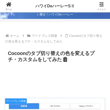
Season-Ⅱ 50歳も半ば…ハワイでハーレー ライフを満喫するため低予算カス
ハワイDeハーレーSⅡ
タム？ 2代目のストリートグライドで週末はライド！ 蒼い海…蒼い空…心地よ
ホーム
メニュー
い響き！ハワイDeハーレー
ホーム
ワードプレス関連
Cocoonのタブ切り替え
の色を変えるプチ・カスタムをしてみた
Cocoonのタブ切り替えの色を変えるプ
チ・カスタムをしてみた
ワードプレス関連