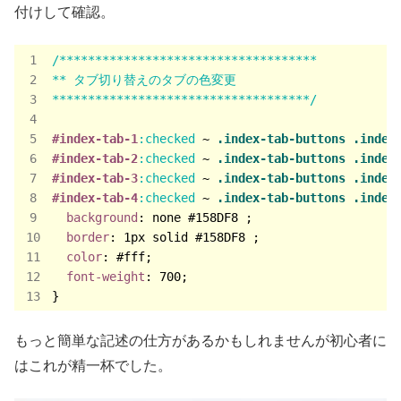
付けして確認。
/************************************

** タブ切り替えのタブの色変更

************************************/
#index-tab-1
:checked
 ~ 
.index-tab-buttons
.index
#index-tab-2
:checked
 ~ 
.index-tab-buttons
.index
#index-tab-3
:checked
 ~ 
.index-tab-buttons
.index
#index-tab-4
:checked
 ~ 
.index-tab-buttons
.index
background
: none 
#158DF8
 ;

border
: 
1px
 solid 
#158DF8
 ;

color
: 
#fff
;

font-weight
: 
700
;

}
もっと簡単な記述の仕方があるかもしれませんが初心者に
はこれが精一杯でした。