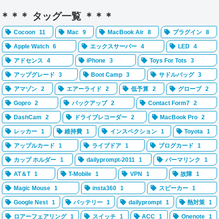
＊＊＊ タッグ一覧 ＊＊＊
Cocoon
11
Mac
9
MacBook Air
8
プラグイン
8
Apple Watch
6
エックスサーバー
4
LED
4
アドセンス
4
iPhone
3
Toys For Tots
3
アップグレード
3
Boot Camp
3
サドルバッグ
3
アマゾン
2
エアーライド
2
低予算
2
グローブ
2
Gopro
2
バックアップ
2
Contact Form7
2
DashCam
2
ドライブレコーダー
2
MacBook Pro
2
レッカー
1
維持費
1
インスペクション
1
Toyota
1
アップルカード
1
ライブドア
1
ブログカード
1
カップ ホルダー
1
dailyprompt-2011
1
パーマリンク
1
AT＆T
1
T-Mobile
1
VPN
1
故障
1
Magic Mouse
1
insta360
1
スピーカー
1
Google Nest
1
バッテリー
1
dailyprompt
1
熱対策
1
ロアーフェアリング
1
スイッチ
1
ACC
1
Onenote
1