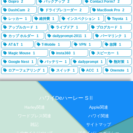
Gopro
2
バックアップ
2
Contact Form7
2
DashCam
2
ドライブレコーダー
2
MacBook Pro
2
レッカー
1
維持費
1
インスペクション
1
Toyota
1
アップルカード
1
ライブドア
1
ブログカード
1
カップ ホルダー
1
dailyprompt-2011
1
パーマリンク
1
AT＆T
1
T-Mobile
1
VPN
1
故障
1
Magic Mouse
1
insta360
1
スピーカー
1
Google Nest
1
バッテリー
1
dailyprompt
1
熱対策
1
ロアーフェアリング
1
スイッチ
1
ACC
1
Onenote
1
ハワイDeハーレー SⅡ
Harley関連
Apple関連
ワードプレス関連
ハワイ関連
雑記
サイトマップ