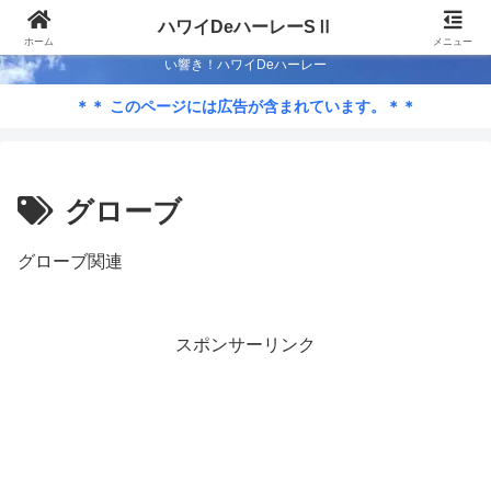
Season-Ⅱ 50歳も半ば…ハワイでハーレー ライフを満喫するため低予算カス
ハワイDeハーレーSⅡ
タム？ 2代目のストリートグライドで週末はライド！ 蒼い海…蒼い空…心地よ
ホーム
メニュー
い響き！ハワイDeハーレー
＊＊ このページには広告が含まれています。＊＊
グローブ
グローブ関連
スポンサーリンク