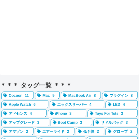
＊＊＊ タッグ一覧 ＊＊＊
Cocoon
11
Mac
9
MacBook Air
8
プラグイン
8
Apple Watch
6
エックスサーバー
4
LED
4
アドセンス
4
iPhone
3
Toys For Tots
3
アップグレード
3
Boot Camp
3
サドルバッグ
3
アマゾン
2
エアーライド
2
低予算
2
グローブ
2