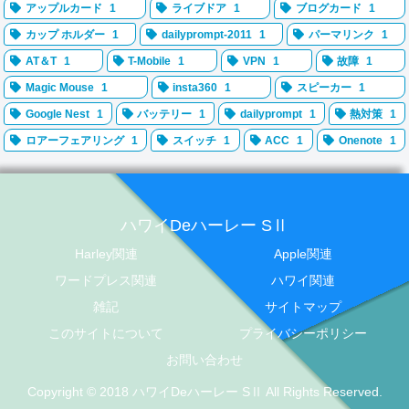
アップルカード
1
ライブドア
1
ブログカード
1
カップ ホルダー
1
dailyprompt-2011
1
パーマリンク
1
AT＆T
1
T-Mobile
1
VPN
1
故障
1
Magic Mouse
1
insta360
1
スピーカー
1
Google Nest
1
バッテリー
1
dailyprompt
1
熱対策
1
ロアーフェアリング
1
スイッチ
1
ACC
1
Onenote
1
ハワイDeハーレー SⅡ
Harley関連
Apple関連
ワードプレス関連
ハワイ関連
雑記
サイトマップ
このサイトについて
プライバシーポリシー
お問い合わせ
Copyright © 2018 ハワイDeハーレー SⅡ All Rights Reserved.