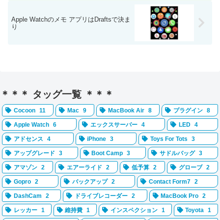
Apple Watchのメモ アプリはDraftsで決ま
り
＊＊＊ タッグ一覧 ＊＊＊
Cocoon
11
Mac
9
MacBook Air
8
プラグイン
8
Apple Watch
6
エックスサーバー
4
LED
4
アドセンス
4
iPhone
3
Toys For Tots
3
アップグレード
3
Boot Camp
3
サドルバッグ
3
アマゾン
2
エアーライド
2
低予算
2
グローブ
2
Gopro
2
バックアップ
2
Contact Form7
2
DashCam
2
ドライブレコーダー
2
MacBook Pro
2
レッカー
1
維持費
1
インスペクション
1
Toyota
1