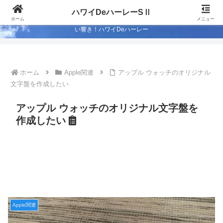
Season-Ⅱ 50歳も半ば…ハワイでハーレー ライフを満喫するため低予算カス
ハワイDeハーレーSⅡ
タム？ 2代目のストリートグライドで週末はライド！ 蒼い海…蒼い空…心地よ
ホーム
メニュー
い響き！ハワイDeハーレー
ホーム
Apple関連
アップル ウォッチのオリジナル
文字盤を作成したい
アップル ウォッチのオリジナル文字盤を
作成したい
Apple関連