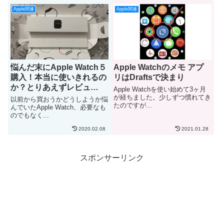
Apple関連
Apple関連
悩んだ末にApple Watch５
Apple Watchのメモ アプ
購入！本当に使いきれるの
リはDraftsで決まり
か？とりあえずレビュ
Apple Watchを使い始めて3ヶ月
ー….
が経ちました。少しずつ慣れてき
以前から買おうかどうしようか悩
たのですが...
んでいたApple Watch、必要なも
のでもなく...
2020.02.08
2021.01.28
スポンサーリンク