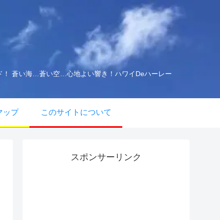
イド！ 蒼い海…蒼い空…心地よい響き！ハワイDeハーレー
マップ
このサイトについて
スポンサーリンク