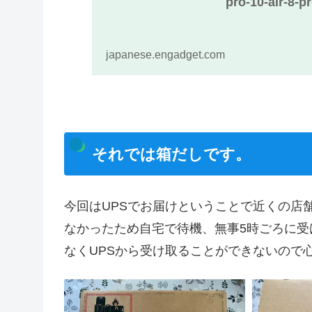
pro-10-air-8-p
japanese.engadget.com
それでは箱だしです。
今回はUPSでお届けということで近くの店
なかったため自宅で待機、無事5時ごろに
なくUPSから受け取ることができないので