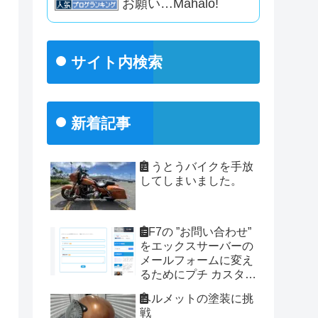
お願い…Mahalo!
サイト内検索
新着記事
とうとうバイクを手放
してしまいました。
CF7の ”お問い合わせ”
をエックスサーバーの
メールフォームに変え
るためにプチ カスタ
ム。
ヘルメットの塗装に挑
戦