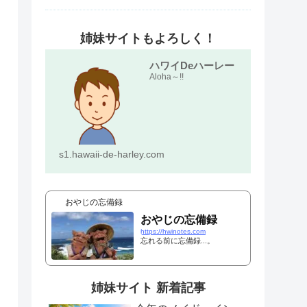
姉妹サイトもよろしく！
ハワイDeハーレー
Aloha～!!
s1.hawaii-de-harley.com
おやじの忘備録
おやじの忘備録
https://hwinotes.com
忘れる前に忘備録...。
姉妹サイト 新着記事