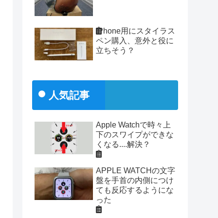
iPhone用にスタイラス
ペン購入、意外と役に
立ちそう？
人気記事
Apple Watchで時々上
下のスワイプができな
くなる....解決？
APPLE WATCHの文字
盤を手首の内側につけ
ても反応するようにな
った