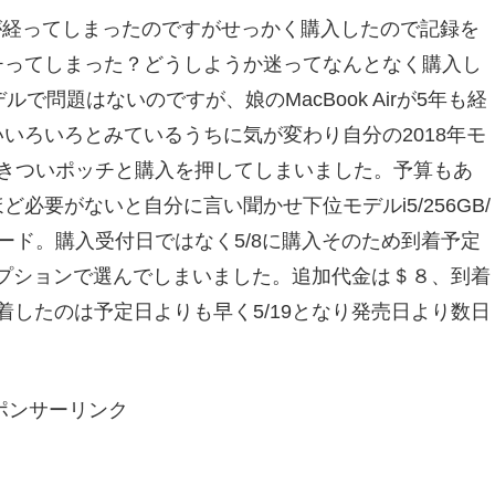
れ１ヶ月が経ってしまったのですがせっかく購入したので記録を
チってしまった？どうしようか迷ってなんとなく購入し
年モデルで問題はないのですが、娘のMacBook Airが5年も経
いろいろとみているうちに気が変わり自分の2018年モ
つきついポッチと購入を押してしまいました。予算もあ
必要がないと自分に言い聞かせ下位モデルi5/256GB/
ード。購入受付日ではなく5/8に購入そのため到着予定
iveryをオプションで選んでしまいました。追加代金は＄８、到着
に到着したのは予定日よりも早く5/19となり発売日より数日
ポンサーリンク