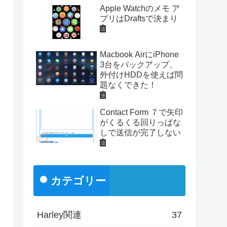
Apple Watchのメモ ア
プリはDraftsで決まり
Macbook AirにiPhone
3台をバックアップ、
外付けHDDを使えば問
題なくできた！
Contact Form ７で矢印
がくるくる回りっぱな
しで送信が完了しない
カテゴリー
Harley関連
37