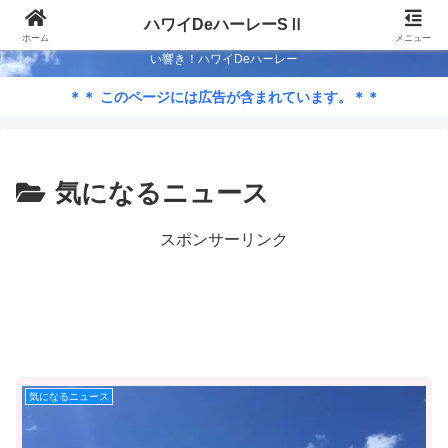
Season-Ⅱ 50歳も半ば…ハワイでハーレー ライフを満喫するため低予算カス
ハワイDeハーレーSⅡ
タム？ 2代目のストリートグライドで週末はライド！ 蒼い海…蒼い空…心地よ
ホーム
メニュー
い響き！ハワイDeハーレー
＊＊ このページには広告が含まれています。＊＊
気になるニュース
スポンサーリンク
気になるニュース