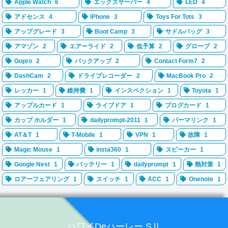
Apple Watch
6
エックスサーバー
4
LED
4
アドセンス
4
iPhone
3
Toys For Tots
3
アップグレード
3
Boot Camp
3
サドルバッグ
3
アマゾン
2
エアーライド
2
低予算
2
グローブ
2
Gopro
2
バックアップ
2
Contact Form7
2
DashCam
2
ドライブレコーダー
2
MacBook Pro
2
レッカー
1
維持費
1
インスペクション
1
Toyota
1
アップルカード
1
ライブドア
1
ブログカード
1
カップ ホルダー
1
dailyprompt-2011
1
パーマリンク
1
AT＆T
1
T-Mobile
1
VPN
1
故障
1
Magic Mouse
1
insta360
1
スピーカー
1
Google Nest
1
バッテリー
1
dailyprompt
1
熱対策
1
ロアーフェアリング
1
スイッチ
1
ACC
1
Onenote
1
ハワイDeハーレー SⅡ