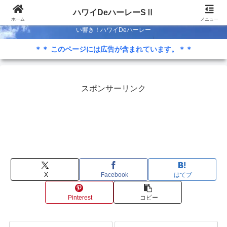
Season-Ⅱ 50歳も半ば…ハワイでハーレー ライフを満喫するため低予算カス
ハワイDeハーレーSⅡ
タム？ 2代目のストリートグライドで週末はライド！ 蒼い海…蒼い空…心地よ
ホーム
メニュー
い響き！ハワイDeハーレー
＊＊ このページには広告が含まれています。＊＊
スポンサーリンク
X
Facebook
はてブ
Pinterest
コピー