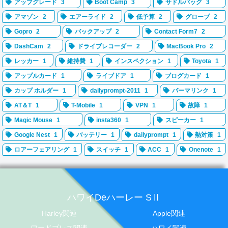
アップグレード
3
Boot Camp
3
サドルバッグ
3
アマゾン
2
エアーライド
2
低予算
2
グローブ
2
Gopro
2
バックアップ
2
Contact Form7
2
DashCam
2
ドライブレコーダー
2
MacBook Pro
2
レッカー
1
維持費
1
インスペクション
1
Toyota
1
アップルカード
1
ライブドア
1
ブログカード
1
カップ ホルダー
1
dailyprompt-2011
1
パーマリンク
1
AT＆T
1
T-Mobile
1
VPN
1
故障
1
Magic Mouse
1
insta360
1
スピーカー
1
Google Nest
1
バッテリー
1
dailyprompt
1
熱対策
1
ロアーフェアリング
1
スイッチ
1
ACC
1
Onenote
1
ハワイDeハーレー SⅡ
Harley関連
Apple関連
ワードプレス関連
ハワイ関連