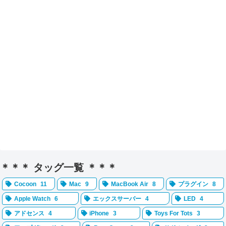
＊＊＊ タッグ一覧 ＊＊＊
Cocoon
11
Mac
9
MacBook Air
8
プラグイン
8
Apple Watch
6
エックスサーバー
4
LED
4
アドセンス
4
iPhone
3
Toys For Tots
3